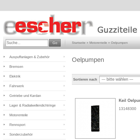
Go
Startseite
»
Motorenteile
»
Oelpumpen
Auspuffanlagen & Zubehör
Oelpumpen
Bremsen
Elektrik
Sortieren nach
Fahrwerk
Getriebe und Kardan
Keil Oelp
Lager & Radialwellendichtringe
13148300
Motorenteile
Rennsport
Sonderzubehör