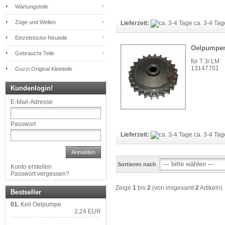
Wartungsteile
Züge und Wellen
Lieferzeit:
ca. 3-4 Ta
Einzelstücke Neuteile
Oelpumpe
Gebraucht-Teile
für T 3/ LM
13147701
Guzzi Original Kleinteile
Kundenlogin!
E-Mail-Adresse
Passwort
Lieferzeit:
ca. 3-4 Ta
Anmelden
Sortieren nach
Konto erstellen
Passwort vergessen?
Zeige
1
bis
2
(von insgesamt
2
Artikeln)
Bestseller
01.
Keil Oelpumpe
2,24 EUR