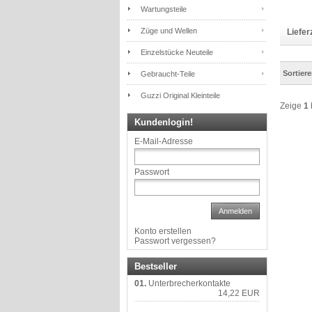
Wartungsteile
Züge und Wellen
Liefer
Einzelstücke Neuteile
Sortier
Gebraucht-Teile
Guzzi Original Kleinteile
Zeige
1
Kundenlogin!
E-Mail-Adresse
Passwort
Anmelden
Konto erstellen
Passwort vergessen?
Bestseller
01.
Unterbrecherkontakte
14,22 EUR