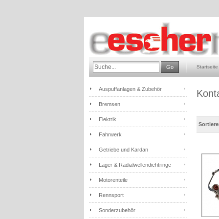
Go
Startseite
Auspuffanlagen & Zubehör
Kont
Bremsen
Elektrik
Sortier
Fahrwerk
Getriebe und Kardan
Lager & Radialwellendichtringe
Motorenteile
Rennsport
Sonderzubehör