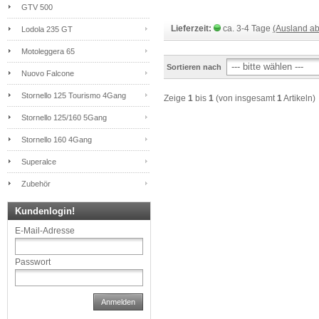
GTV 500
Lieferzeit:
ca. 3-4 Tage
(Ausland a
Lodola 235 GT
Motoleggera 65
Sortieren nach
Nuovo Falcone
Stornello 125 Tourismo 4Gang
Zeige
1
bis
1
(von insgesamt
1
Artikeln)
Stornello 125/160 5Gang
Stornello 160 4Gang
Superalce
Zubehör
Kundenlogin!
E-Mail-Adresse
Passwort
Anmelden