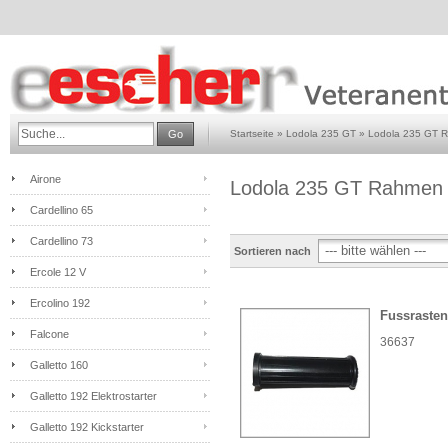
Go
Startseite
»
Lodola 235 GT
»
Lodola 235 GT 
Airone
Lodola 235 GT Rahmen
Cardellino 65
Cardellino 73
Sortieren nach
Ercole 12 V
Ercolino 192
Fussraste
Falcone
36637
Galletto 160
Galletto 192 Elektrostarter
Galletto 192 Kickstarter