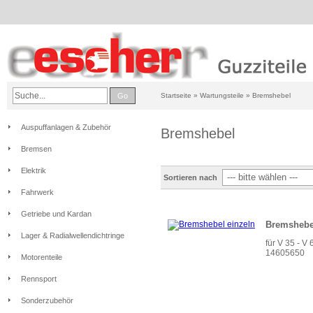
Go
Startseite
»
Wartungsteile
»
Bremshebel
Auspuffanlagen & Zubehör
Bremshebel
Bremsen
Elektrik
Sortieren nach
Fahrwerk
Getriebe und Kardan
Bremshebe
Lager & Radialwellendichtringe
für V 35 - V 
14605650
Motorenteile
Rennsport
Sonderzubehör