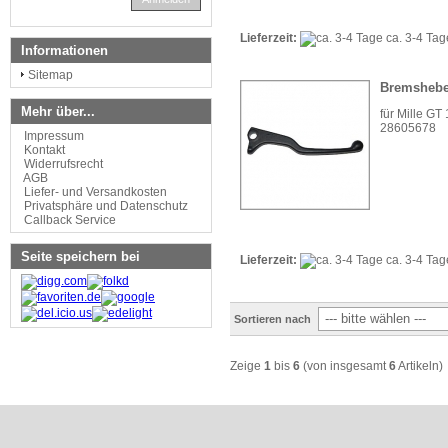
Lieferzeit:
ca. 3-4 Ta
Informationen
Sitemap
Bremshebe
Mehr über...
für Mille GT
28605678
Impressum
Kontakt
Widerrufsrecht
AGB
Liefer- und Versandkosten
Privatsphäre und Datenschutz
Callback Service
Seite speichern bei
Lieferzeit:
ca. 3-4 Ta
Sortieren nach
Zeige
1
bis
6
(von insgesamt
6
Artikeln)