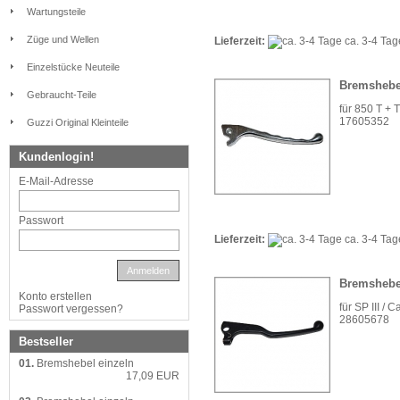
Wartungsteile
Züge und Wellen
Lieferzeit:
ca. 3-4 Ta
Einzelstücke Neuteile
Bremshebe
Gebraucht-Teile
für 850 T + T 
17605352
Guzzi Original Kleinteile
Kundenlogin!
E-Mail-Adresse
Passwort
Lieferzeit:
ca. 3-4 Ta
Anmelden
Bremshebe
Konto erstellen
für SP III / C
Passwort vergessen?
28605678
Bestseller
01.
Bremshebel einzeln
17,09 EUR