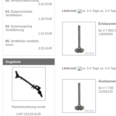
02.
Ventilschaftdichtung
3,45 EUR
Lieferzeit:
ca. 3-4 Ta
03.
Distanzscheibe
Ventilfedern
1,48 EUR
Einlassvent
04.
Sicherungsring
Ventilführung
für V 7 850 G
1,52 EUR
13036000
05.
Ventilfeder verstärkt,
innen
3,55 EUR
Angebote
Lieferzeit:
ca. 3-4 Ta
Auslassven
für V 7 700
12036100
Rahmenunterzug rechts
UVP 233,09 EUR