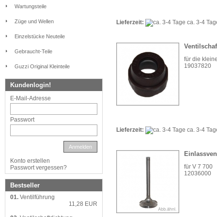
Wartungsteile
Züge und Wellen
Lieferzeit:
ca. 3-4 Ta
Einzelstücke Neuteile
Ventilscha
Gebraucht-Teile
für die klei
19037820
Guzzi Original Kleinteile
Kundenlogin!
E-Mail-Adresse
Passwort
Lieferzeit:
ca. 3-4 Ta
Anmelden
Einlassvent
Konto erstellen
für V 7 700
Passwort vergessen?
12036000
Bestseller
01.
Ventilführung
11,28 EUR