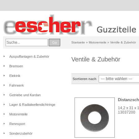
Go
Startseite
»
Motorenteile
»
Ventile & Zubehör
Auspuffanlagen & Zubehör
Ventile & Zubehör
Bremsen
Elektrik
Sortieren nach
Fahrwerk
Getriebe und Kardan
Distanzsch
Lager & Radialwellendichtringe
14,2 x 31 x 
13037200
Motorenteile
Rennsport
Sonderzubehör