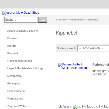
Go
Startseite
»
Motorenteile
»
Kipphebel
Auspuffanlagen & Zubehör
Kipphebel
Bremsen
Elektrik
Sortieren nach
Fahrwerk
Getriebe und Kardan
Federschei
Lager & Radialwellendichtringe
für alle gro
14018400
Motorenteile
Rennsport
Sonderzubehör
Wartungsteile
Züge und Wellen
Lieferzeit:
ca. 3-4 Ta