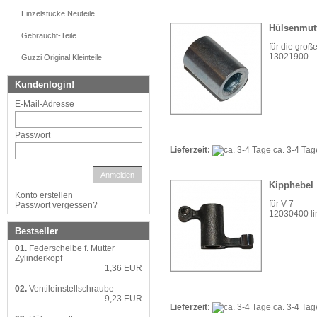
Einzelstücke Neuteile
Hülsenmutt
Gebraucht-Teile
für die groß
13021900
Guzzi Original Kleinteile
Kundenlogin!
E-Mail-Adresse
Passwort
Lieferzeit:
ca. 3-4 Ta
Anmelden
Kipphebel
Konto erstellen
für V 7
Passwort vergessen?
12030400 li
Bestseller
01.
Federscheibe f. Mutter
Zylinderkopf
1,36 EUR
02.
Ventileinstellschraube
9,23 EUR
Lieferzeit:
ca. 3-4 Ta