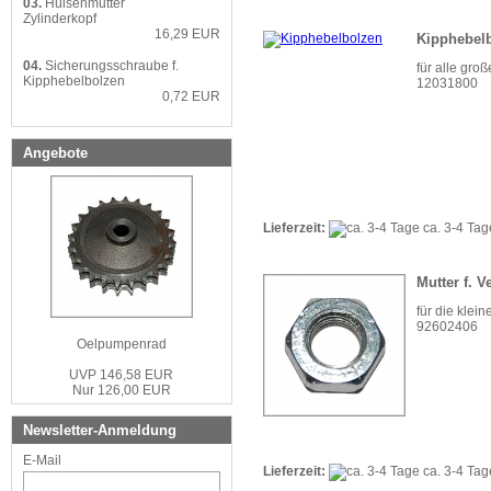
03.
Hülsenmutter
Zylinderkopf
16,29 EUR
Kipphebel
04.
Sicherungsschraube f.
für alle gro
Kipphebelbolzen
12031800
0,72 EUR
Angebote
Lieferzeit:
ca. 3-4 Ta
Mutter f. V
für die klei
92602406
Oelpumpenrad
UVP 146,58 EUR
Nur 126,00 EUR
Newsletter-Anmeldung
E-Mail
Lieferzeit:
ca. 3-4 Ta