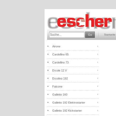
Go
Startseite
Airone
Cardellino 65
Cardellino 73
Ercole 12 V
Ercolino 192
Falcone
Galletto 160
Galletto 192 Elektrostarter
Galletto 192 Kickstarter