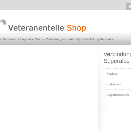
»
Superalce
»
Superalce Motor
»
Verbindungsschraube Kipphebelleitung Superalce
Verbindun
Superalce
Art.Nr.:
Lieferzeit:
Lagerbestand: