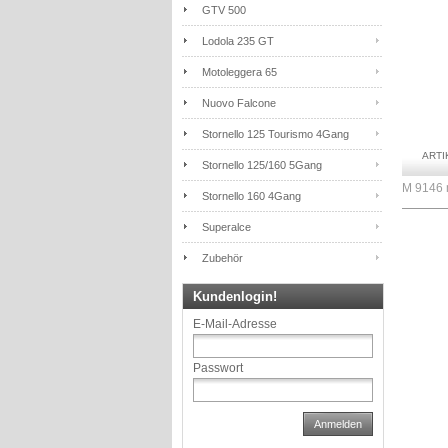
GTV 500
Lodola 235 GT
Motoleggera 65
Nuovo Falcone
Stornello 125 Tourismo 4Gang
ART
Stornello 125/160 5Gang
M 9146 
Stornello 160 4Gang
Superalce
Zubehör
Kundenlogin!
E-Mail-Adresse
Passwort
Anmelden