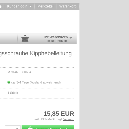
Kundenlogin
Merkzettel
Warenkorb
Ihr Warenkorb
keine Produkte
gsschraube Kipphebelleitung
M 9146 - 600634
ca. 3-4 Tage
(Ausland abweichend)
1
Stück
15,85 EUR
inkl. 19% MwSt. zzgl.
Versand